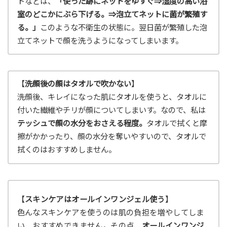
トなどは、
「使った跡にネットをゆすぐ⇒湿度の高い浴
室のどこかにぶら下げる。⇒泡立てネットに菌が繁殖す
る。」
このような不衛生の状態に。翌日菌が繁殖した泡
立てネットで顔を洗うようになってしまいます。
【
洗顔後の顔はタオルで吹かない
】
洗顔後、キレイになった肌にタオルを使うと、タオルに
付いた繊維やチリが顔についてしまいす。なので、私は
テッシュで顔の水分をおさえる程度。
タオルで拭くと摩
擦がかかったり、顔の水分を奪いやすいので、タオルで
拭くのはおすすめしません。
【
スキンケアはオールインワンジェル使う
】
色んなスキンケアを使うのは肌の負担を増やしてしま
い、おすすめできません。その点、
オールインワンジ