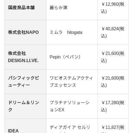
￥12,960(税
国産良品本舗
麗らか滴
込)
￥40,824(税
株式会社NAPO
ミムラ hitogata
込)
株式会社
￥21,600(税
Pepin（ペパン）
DESIGN.LI.VE.
込)
パシフィックビ
ワビオステムアクティ
￥21,600(税
ューティー
ブエッセンス
込)
ドリーム＆リン
プラチナソリューシ
￥17,280(税
ク
ョンEX
込)
ディアガイア セルリ
￥11,827(税
IDEA