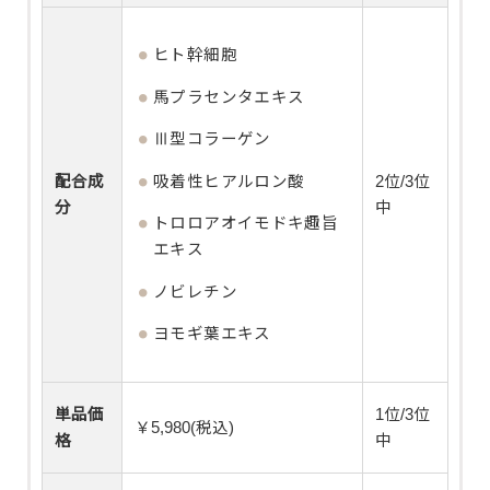
ヒト幹細胞
馬プラセンタエキス
Ⅲ型コラーゲン
配合成
吸着性ヒアルロン酸
2位/3位
分
中
トロロアオイモドキ趣旨
エキス
ノビレチン
ヨモギ葉エキス
単品価
1位/3位
￥5,980(税込)
格
中