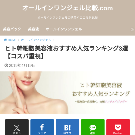
オールインワンジェル比較.com
オールインワンジェルの効果や口コミを比較
美容パック
美容液
オールインワンジェル
HOME
オールインワンジェル
ヒト幹細胞美容液おすすめ人気ランキング3選
【コスパ重視】
2019年4月19日
ポスト
シェア
はてブ
送る
Pocket