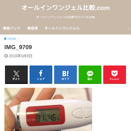
オールインワンジェル比較.com
オールインワンジェルの効果や口コミを比較
美容パック
美容液
オールインワンジェル
HOME
IMG_9709
2019年5月8日
ポスト
シェア
はてブ
送る
Pocket