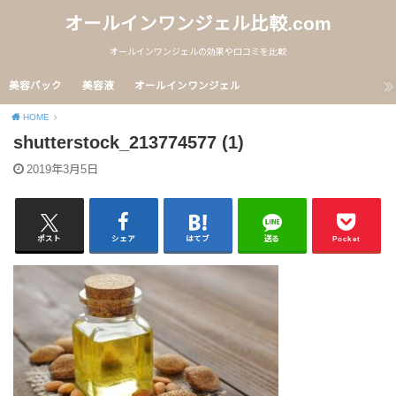
オールインワンジェル比較.com
オールインワンジェルの効果や口コミを比較
美容パック
美容液
オールインワンジェル
HOME
shutterstock_213774577 (1)
2019年3月5日
ポスト
シェア
はてブ
送る
Pocket