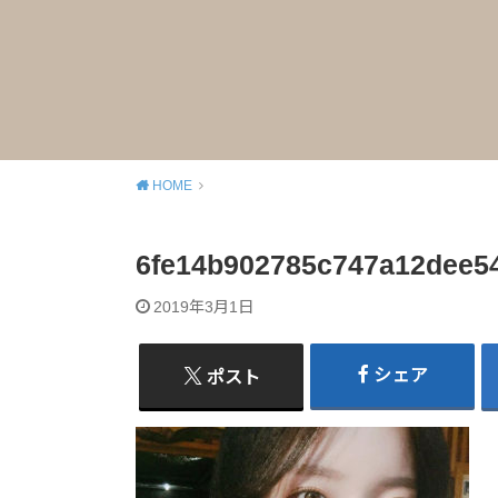
HOME
6fe14b902785c747a12dee5
2019年3月1日
シェア
ポスト