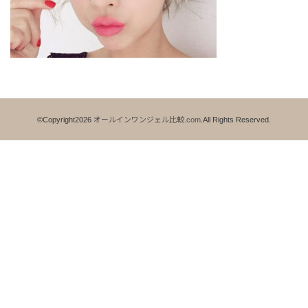
©Copyright2026
オールインワンジェル比較.com
.All Rights Reserved.