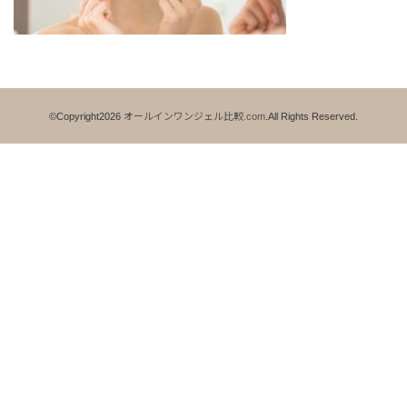
©Copyright2026
オールインワンジェル比較.com
.All Rights Reserved.