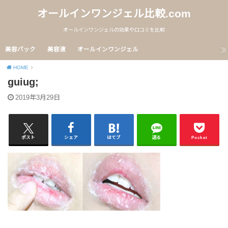
オールインワンジェル比較.com
オールインワンジェルの効果や口コミを比較
美容パック
美容液
オールインワンジェル
HOME
guiug;
2019年3月29日
ポスト
シェア
はてブ
送る
Pocket