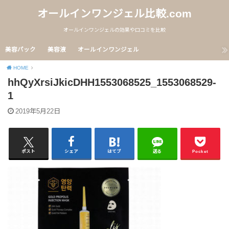
オールインワンジェル比較.com
オールインワンジェルの効果や口コミを比較
美容パック
美容液
オールインワンジェル
HOME
hhQyXrsiJkicDHH1553068525_1553068529-
1
2019年5月22日
ポスト
シェア
はてブ
送る
Pocket