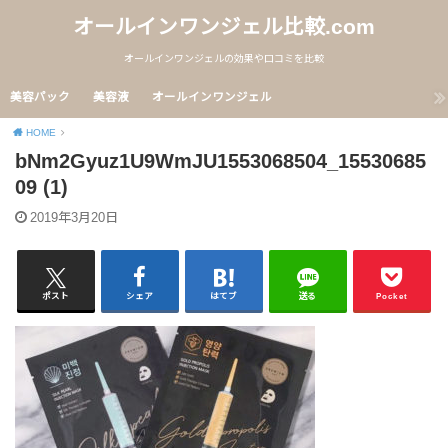
オールインワンジェル比較.com
オールインワンジェルの効果や口コミを比較
美容パック
美容液
オールインワンジェル
HOME
bNm2Gyuz1U9WmJU1553068504_15530685
09 (1)
2019年3月20日
ポスト
シェア
はてブ
送る
Pocket