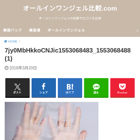
オールインワンジェル比較.com
オールインワンジェルの効果や口コミを比較
美容パック
美容液
オールインワンジェル
HOME
7jy0MbHkkoCNJic1553068483_1553068488
(1)
2019年3月20日
ポスト
シェア
はてブ
送る
Pocket