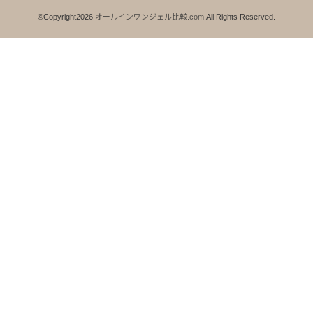
©Copyright2026
オールインワンジェル比較.com
.All Rights Reserved.