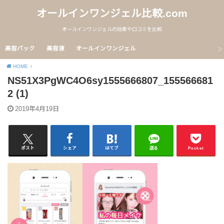
オールインワンジェル比較.com
オールインワンジェルの効果や口コミを比較
美容パック
美容液
オールインワンジェル
HOME
NS51X3PgWC4O6sy1555666807_155566681
2 (1)
2019年4月19日
ポスト
シェア
はてブ
送る
Pocket